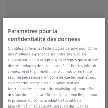
Paramètres pour la
confidentialité des données
TORONTO, Canada | 21 MARS 2025 | Carl Zeiss Meditec
On utilise différentes technologies de suivi pour t'offrir
AGz
une meilleure expérience sur notre site web. En
cliquant sur « Tout accepter », tu acceptes qu'on utilise
ZEISS Medical Technology a annoncé aujourd'hui la
des technologies de suivi pour mémoriser tes infos de
disponibilité au Canada du
ZEISS VISULAS Combi
, un
connexion et te permettre de te connecter en toute
poste de travail laser thérapeutique avancé offrant la
sécurité (nécessaire d'un point de vue technique), pour
photodisruption, la photocoagulation et la technologie de
collecter des statistiques qui optimisent les
la lampe à fente dans une solution unique et complète.
fonctionnalités de notre site (statistiques), pour offrir
Conçu pour le traitement de la rétine, de la cataracte et du
des fonctionnalités améliorées (fonctionnelles) et pour
glaucome, le ZEISS VISULAS Combi rationalise les flux de
te proposer du contenu adapté à tes intérêts
travail grâce à des modules personnalisables, une
(marketing). En acceptant l'utilisation des cookies