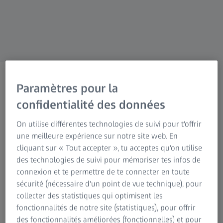
Information sur les risques résiduels
Groupe ZEISS
Paramètres pour la
confidentialité des données
BIENVENUE SUR ZEISS VISION CARE
VOTRE monde visuel est
On utilise différentes technologies de suivi pour t'offrir
une meilleure expérience sur notre site web. En
unique.
cliquant sur « Tout accepter », tu acceptes qu'on utilise
Allons l’explorer.
des technologies de suivi pour mémoriser tes infos de
connexion et te permettre de te connecter en toute
sécurité (nécessaire d'un point de vue technique), pour
collecter des statistiques qui optimisent les
Highlights
fonctionnalités de notre site (statistiques), pour offrir
des fonctionnalités améliorées (fonctionnelles) et pour