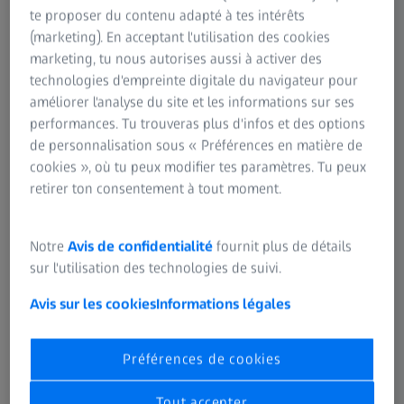
te proposer du contenu adapté à tes intérêts
(marketing). En acceptant l'utilisation des cookies
marketing, tu nous autorises aussi à activer des
technologies d'empreinte digitale du navigateur pour
Trouvez la paire qu’il vous faut.
améliorer l'analyse du site et les informations sur ses
performances. Tu trouveras plus d'infos et des options
Découvrez les verres, technologies et
de personnalisation sous « Préférences en matière de
traitements ZEISS afin de mettre au point
cookies », où tu peux modifier tes paramètres. Tu peux
votre solution visuelle unique.
retirer ton consentement à tout moment.
Découvrez les verres ZEISS
Notre
Avis de confidentialité
fournit plus de détails
sur l'utilisation des technologies de suivi.
Avis sur les cookies
Informations légales
COMPRENEZ VOTRE VUE
Des lunettes et des yeux – de A à
Préférences de cookies
ZEISS. Des avis et articles d’experts à
portée de clic.
Tout accepter