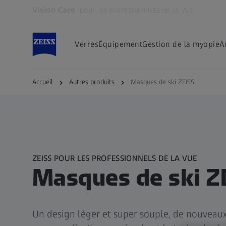
Vision Care
pour les professionnels de la vue
S’ouvre dans un nouvel onglet
Verres
Équipement
Gestion de la myopie
A
Accueil
Autres produits
Masques de ski ZEISS
ZEISS POUR LES PROFESSIONNELS DE LA VUE
Masques de ski Z
Un design léger et super souple, de nouveaux