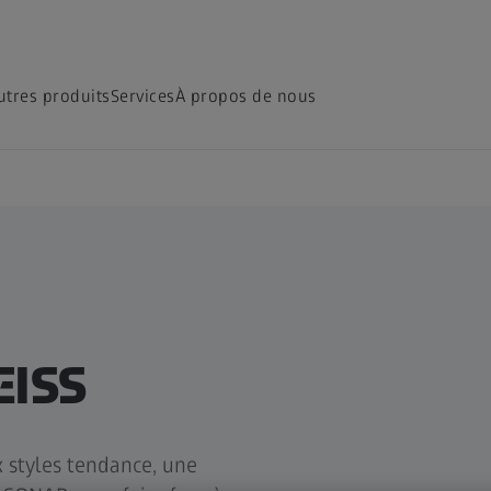
utres produits
Services
À propos de nous
EISS
 styles tendance, une