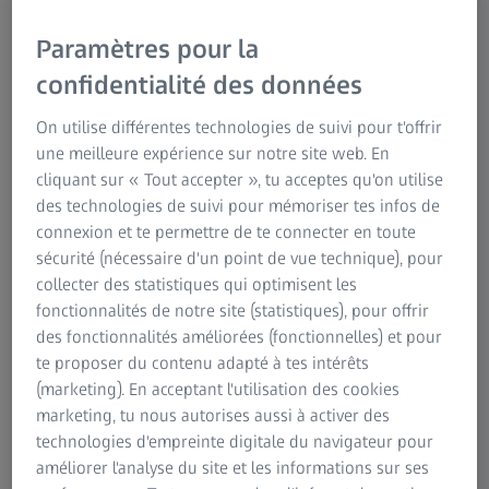
domaines des sociétés ZEISS qui, par exemple, ont modifié
Site ZEISS consommateurs
Paramètres pour la
les mentions légales en raison de la législation nationale.
Technologie médicale
Pour cela, veuillez être attentif aux mentions légales
confidentialité des données
ZEISS Sunlens
respectives de tous les sites Web que vous visitez ou de
Information sur les risques résiduels
tous les programmes que vous utilisez.
On utilise différentes technologies de suivi pour t'offrir
Groupe ZEISS
une meilleure expérience sur notre site web. En
Dans certains cas, les sites Web de ZEISS contiennent
cliquant sur « Tout accepter », tu acceptes qu'on utilise
également des liens vers les sites Web de sociétés tierces,
des technologies de suivi pour mémoriser tes infos de
autres que ZEISS, auxquelles les présentes mentions
connexion et te permettre de te connecter en toute
légales ne s’appliquent pas.
sécurité (nécessaire d'un point de vue technique), pour
collecter des statistiques qui optimisent les
Les informations publiées sur les domaines ZEISS peuvent
fonctionnalités de notre site (statistiques), pour offrir
contenir des données concernant des produits et services
des fonctionnalités améliorées (fonctionnelles) et pour
qui n’ont pas été annoncés ou qui ne sont pas disponibles
te proposer du contenu adapté à tes intérêts
dans votre pays. De telles informations ne signifient pas
(marketing). En acceptant l'utilisation des cookies
que ZEISS a l’intention de proposer ultérieurement ces
marketing, tu nous autorises aussi à activer des
produits et ces services dans votre pays. Si nécessaire,
technologies d'empreinte digitale du navigateur pour
vous pouvez contacter notre équipe de ventes régionale
améliorer l'analyse du site et les informations sur ses