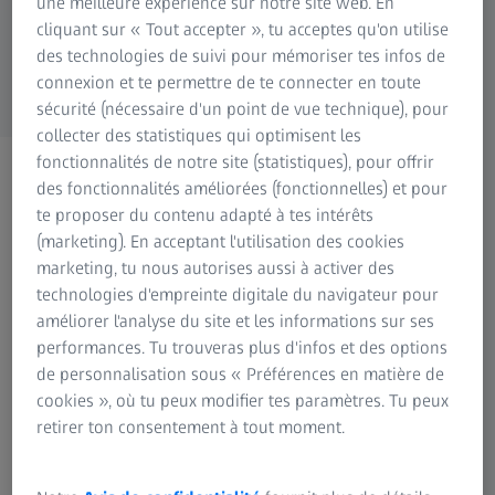
une meilleure expérience sur notre site web. En
Information sur les risques résiduels
cliquant sur « Tout accepter », tu acceptes qu'on utilise
Groupe ZEISS
des technologies de suivi pour mémoriser tes infos de
connexion et te permettre de te connecter en toute
sécurité (nécessaire d'un point de vue technique), pour
collecter des statistiques qui optimisent les
fonctionnalités de notre site (statistiques), pour offrir
Au revoir, cher/chère ami(e).
des fonctionnalités améliorées (fonctionnelles) et pour
Vous ne recevrez plus d’e-
te proposer du contenu adapté à tes intérêts
(marketing). En acceptant l'utilisation des cookies
mail.
marketing, tu nous autorises aussi à activer des
technologies d'empreinte digitale du navigateur pour
Nous vous avons supprimé(e) de notre liste de
améliorer l'analyse du site et les informations sur ses
diffusion – vous ne recevrez donc plus d’e-
performances. Tu trouveras plus d'infos et des options
de personnalisation sous « Préférences en matière de
mails de notre part.
cookies », où tu peux modifier tes paramètres. Tu peux
retirer ton consentement à tout moment.
Restez informé(e).
Nous comprenons. Votre boîte de messagerie