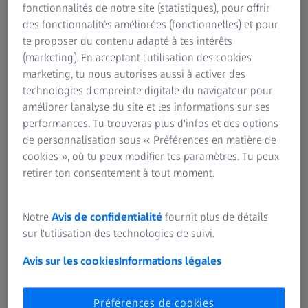
fonctionnalités de notre site (statistiques), pour offrir
Vision normale Vision avec cataracte
des fonctionnalités améliorées (fonctionnelles) et pour
te proposer du contenu adapté à tes intérêts
Pourquoi l'œil s'opacifie-t-il ?
(marketing). En acceptant l'utilisation des cookies
marketing, tu nous autorises aussi à activer des
Le cristallin est principalement composé d'eau et de
technologies d'empreinte digitale du navigateur pour
protéines assurant sa transparence et la pénétration de la
améliorer l'analyse du site et les informations sur ses
lumière. En vieillissant, il arrive que certaines de ces
performances. Tu trouveras plus d'infos et des options
protéines s'agglomèrent et se mettent à obscurcir une
de personnalisation sous « Préférences en matière de
petite zone du cristallin : c'est la cataracte. Elle se
cookies », où tu peux modifier tes paramètres. Tu peux
développe avec le temps et touche une partie croissante
retirer ton consentement à tout moment.
du cristallin, rendant notre vision difficile.
Notre
Avis de confidentialité
fournit plus de détails
Le facteur le plus courant à l'origine de la cataracte est
sur l'utilisation des technologies de suivi.
l'âge, mais certaines cataractes sont aussi liées à des
problèmes génétiques ou de santé, par exemple d'autres
Avis sur les cookies
Informations légales
affections oculaires, un diabète, un traumatisme ou une
intervention chirurgicale antérieure. L'utilisation
Préférences de cookies
prolongée de médicaments stéroïdiens peut aussi