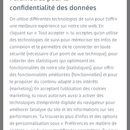
d'abord, tenez-vous debout devant un miroir en regardant
confidentialité des données
droit vers l'avant. Ensuite, utilisez un bandeau pour retenir
On utilise différentes technologies de suivi pour t'offrir
vos cheveux vers l'arrière. La racine de vos cheveux
une meilleure expérience sur notre site web. En
marque le bord supérieur de votre visage, votre menton
cliquant sur « Tout accepter », tu acceptes qu'on utilise
marque le bord inférieur. Vos oreilles ne font pas partie
des technologies de suivi pour mémoriser tes infos de
de la forme de votre visage. Vous pouvez également tracer
connexion et te permettre de te connecter en toute
le contour de votre visage sur le miroir en utilisant un
sécurité (nécessaire d'un point de vue technique), pour
crayon hydrosoluble. Si un miroir n'est pas disponible, une
collecter des statistiques qui optimisent les
photo dans laquelle vous regardez droit devant vous
fonctionnalités de notre site (statistiques), pour offrir
(comme un selfie sur votre smartphone) fera l'affaire.
des fonctionnalités améliorées (fonctionnelles) et pour
Maintenant, il est temps de comparer et de vous
te proposer du contenu adapté à tes intérêts
demander : laquelle des formes suivantes ressemble le
(marketing). En acceptant l'utilisation des cookies
plus à mon visage ? Il y a même une méthode plus facile : il
marketing, tu nous autorises aussi à activer des
suffit d'utiliser l'outil de reconnaissance de visage de
technologies d'empreinte digitale du navigateur pour
ZEISS.
améliorer l'analyse du site et les informations sur ses
performances. Tu trouveras plus d'infos et des options
Quelle est la forme de mon visage
de personnalisation sous « Préférences en matière de