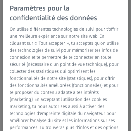
minéraux soient moins représentés, les gammes sont à
Paramètres pour la
quelque chose près similaires. Cependant, chez ZEISS,
confidentialité des données
nous attachons autant d’importance à la poursuite du
développement de notre gamme de verres minéraux.
On utilise différentes technologies de suivi pour t'offrir
Après tout, les verres minéraux ont de nombreux
une meilleure expérience sur notre site web. En
avantages. Bien que le volume des verres minéraux
cliquant sur « Tout accepter », tu acceptes qu'on utilise
pèse peu dans nos ventes, les verres progressifs
des technologies de suivi pour mémoriser tes infos de
minéraux méritent toujours autant d’attention au sein
connexion et te permettre de te connecter en toute
de la gamme. Rappelez-vous que le premier verre de
sécurité (nécessaire d'un point de vue technique), pour
lunettes au monde était un verre minéral. Développées
collecter des statistiques qui optimisent les
par des artisans d’origine assyrienne au cours du VIIIᵉ
fonctionnalités de notre site (statistiques), pour offrir
siècle avant J.-C, les verres étaient parfaitement conçus
des fonctionnalités améliorées (fonctionnelles) et pour
pour les porteurs de lunettes. Ils le sont toujours
te proposer du contenu adapté à tes intérêts
aujourd’hui en raison de leurs excellentes propriétés
(marketing). En acceptant l'utilisation des cookies
optiques.
marketing, tu nous autorises aussi à activer des
technologies d'empreinte digitale du navigateur pour
Travaillez-vous dans un environnement particulièrement
améliorer l'analyse du site et les informations sur ses
exposé à la poussière ? Êtes-vous un grand fan de la
performances. Tu trouveras plus d'infos et des options
qualité des matériaux et des performances optiques de