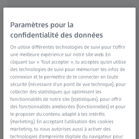
garantir une meilleure vision au volant ainsi que les
difficultés visuelles auxquelles les conducteurs se trouvent
confrontés lorsqu’ils sont sur la route. Nous avons été
Paramètres pour la
surpris par le nombre important de problèmes visuels
confidentialité des données
relevés et aussi par le fait que ces problèmes étaient
fortement axés sur des domaines bien spécifiques. D’une
On utilise différentes technologies de suivi pour t'offrir
part, il y a le problème des reflets très désagréables et qui
une meilleure expérience sur notre site web. En
s’accentuent dans les conditions de faible luminosité – par
cliquant sur « Tout accepter », tu acceptes qu'on utilise
exemple à l’aube ou au crépuscule, sous la pluie ou sous la
des technologies de suivi pour mémoriser tes infos de
neige et la nuit. Cela est en effet aggravé par le fait que
connexion et te permettre de te connecter en toute
nous voyons moins bien dans ces conditions. C’est
sécurité (nécessaire d'un point de vue technique), pour
quelque chose que la plupart d’entre nous avons connu à
collecter des statistiques qui optimisent les
un moment ou à un autre.
fonctionnalités de notre site (statistiques), pour offrir
des fonctionnalités améliorées (fonctionnelles) et pour
Christian Lappe :
De plus, certains porteurs de verres
te proposer du contenu adapté à tes intérêts
progressifs ont remarqué que leurs verres n’étaient pas
(marketing). En acceptant l'utilisation des cookies
adaptés lorsqu’ils devaient effectuer des mouvements
marketing, tu nous autorises aussi à activer des
oculaires et des déplacements de tête rapide. Or ces
technologies d'empreinte digitale du navigateur pour
mouvements font partie de la vision dynamique dont nous