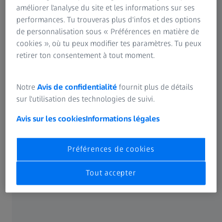
améliorer l'analyse du site et les informations sur ses
avons besoin au volant. Selon eux, les zones de vision
performances. Tu trouveras plus d'infos et des options
limitées offertes par les verres progressifs traditionnels
de personnalisation sous « Préférences en matière de
pouvaient faire l’objet d’améliorations. En résumé, voici les
cookies », où tu peux modifier tes paramètres. Tu peux
problèmes auxquels nous avons été confrontés et qui ont
retirer ton consentement à tout moment.
motivé notre décision de concevoir une solution visant à
favoriser une meilleure vision au volant.
Notre
Avis de confidentialité
fournit plus de détails
Découvrez-en plus
sur l'utilisation des technologies de suivi.
Découvrez-en plus
Avis sur les cookies
Informations légales
MIEUX VOIR : Quelle est la valeur ajoutée
Préférences de cookies
de ces verres, que les verres
Tout accepter
conventionnels n’ont pas ? En quoi les
verres DriveSafe rendent-ils la conduite
plus confortable et donc plus sûre ?