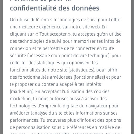
confidentialité des données
On utilise différentes technologies de suivi pour t'offrir
une meilleure expérience sur notre site web. En
cliquant sur « Tout accepter », tu acceptes qu'on utilise
des technologies de suivi pour mémoriser tes infos de
connexion et te permettre de te connecter en toute
Des verres pour lutter contre la cécité
sécurité (nécessaire d'un point de vue technique), pour
collecter des statistiques qui optimisent les
nocturne?
fonctionnalités de notre site (statistiques), pour offrir
des fonctionnalités améliorées (fonctionnelles) et pour
Comment pouvons-nous régler ce problème? Les verres
te proposer du contenu adapté à tes intérêts
®
dotés de la technologie i.Scription
représentent une
(marketing). En acceptant l'utilisation des cookies
solution. Ils tiennent compte des problèmes de vision qui
marketing, tu nous autorises aussi à activer des
sont jusqu'ici passés inaperçus dans la conception des
technologies d'empreinte digitale du navigateur pour
verres et qui donnent une vision plus nette, plus claire et
améliorer l'analyse du site et les informations sur ses
avec des contrastes plus marqués, notamment la nuit et
performances. Tu trouveras plus d'infos et des options
en cas de faible luminosité. Ils permettent à de
de personnalisation sous « Préférences en matière de
nombreuses personnes de porter des lunettes pour mieux