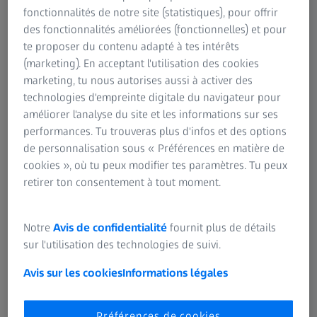
solaire, dégénérescence maculaire) sont particulièrement
fonctionnalités de notre site (statistiques), pour offrir
exposés.
des fonctionnalités améliorées (fonctionnelles) et pour
te proposer du contenu adapté à tes intérêts
Les rayons UV se décomposent en trois types : les UV‑A (ils
(marketing). En acceptant l'utilisation des cookies
permettent de bronzer, mais favorisent le vieillissement de
marketing, tu nous autorises aussi à activer des
la peau), les UV‑B (ils provoquent des coups de soleil et
technologies d'empreinte digitale du navigateur pour
des cancers de la peau) et les UV‑C (les plus dangereux,
améliorer l'analyse du site et les informations sur ses
mais ils sont filtrés par la couche d’ozone).
performances. Tu trouveras plus d'infos et des options
de personnalisation sous « Préférences en matière de
Cependant, de nombreuses personnes ignorent que les
cookies », où tu peux modifier tes paramètres. Tu peux
yeux peuvent être affectés par un coup de soleil. Dans ce
retirer ton consentement à tout moment.
cas, la cornée et la conjonctive sont en première ligne. Les
risques les plus élevés existent lorsque la lumière du soleil
Notre
Avis de confidentialité
fournit plus de détails
est fortement réverbérée, comme ce peut être le cas dans
sur l'utilisation des technologies de suivi.
un environnement enneigé ou à proximité d’une étendue
d’eau.
Avis sur les cookies
Informations légales
Cependant, le port de
lunettes adéquates
permet de
Préférences de cookies