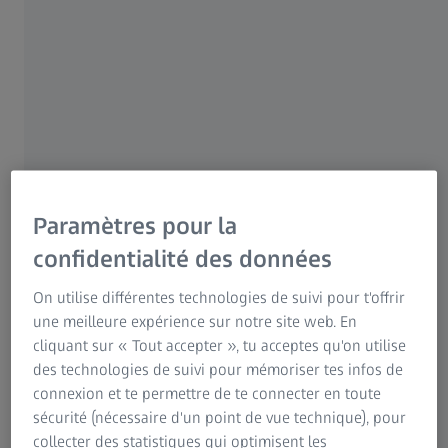
donc une sage décision que de choisir de les protéger.
Nos yeux
sont exposés à de nombreux risques. Ne sous-
estimez pas, par exemple, la puissance et les effets des
rayons du soleil. Bien sûr, le soleil nous invite à sortir au
grand air, réchauffe la mer et le sable, et contribue à notre
bonne humeur. Cependant, tout avantage a un
inconvénient. Les rayons ultraviolets, ou rayons UV,
peuvent se révéler très nocifs pour notre vision.
Paramètres pour la
confidentialité des données
Protection des yeux contre les rayons du
On utilise différentes technologies de suivi pour t'offrir
une meilleure expérience sur notre site web. En
soleil
cliquant sur « Tout accepter », tu acceptes qu'on utilise
La lumière du soleil est la principale source de rayons UV
des technologies de suivi pour mémoriser tes infos de
risquant d’endommager divers tissus oculaires. La surface
connexion et te permettre de te connecter en toute
de l’œil (ophtalmie des neiges), le cristallin (cataracte,
sécurité (nécessaire d'un point de vue technique), pour
également nommée opacité) et la rétine (maculopathie
collecter des statistiques qui optimisent les