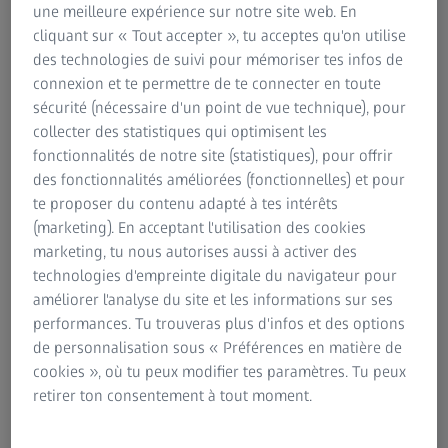
une meilleure expérience sur notre site web. En
cliquant sur « Tout accepter », tu acceptes qu'on utilise
C’est facile si vous êtes jeune ! Jusqu’à un certain âge,
des technologies de suivi pour mémoriser tes infos de
nos yeux fonctionnent automatiquement et s’adaptent
connexion et te permettre de te connecter en toute
rapidement aux différentes distances, sans même que
sécurité (nécessaire d'un point de vue technique), pour
nous le remarquions. Il semble parfaitement naturel de
collecter des statistiques qui optimisent les
baisser les yeux pour consulter nos courriels ou choisir
fonctionnalités de notre site (statistiques), pour offrir
la prochaine chanson sur notre smartphone, puis de les
des fonctionnalités améliorées (fonctionnelles) et pour
lever pour saluer un ami au loin, et de reprendre
te proposer du contenu adapté à tes intérêts
immédiatement après ce que nous faisions sur notre
(marketing). En acceptant l'utilisation des cookies
smartphone – tout cela avec une vision parfaitement
marketing, tu nous autorises aussi à activer des
claire et nette. Nous sommes totalement inconscients
technologies d'empreinte digitale du navigateur pour
des ajustements effectués en douceur par les fonctions
améliorer l'analyse du site et les informations sur ses
internes de nos yeux – comme les efforts des muscles
performances. Tu trouveras plus d'infos et des options
ciliaires et du cristallin de l’œil.
de personnalisation sous « Préférences en matière de
cookies », où tu peux modifier tes paramètres. Tu peux
retirer ton consentement à tout moment.