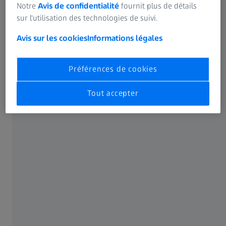
Notre
Avis de confidentialité
fournit plus de détails
sur l'utilisation des technologies de suivi.
Avis sur les cookies
Informations légales
Préférences de cookies
Tout accepter
À mesure que nous vieillissons, la capacité
d’accommodation, c’est-à-dire le changement automatique
de mise au point entre le loin et le près, de nos yeux,
diminue. Certaines personnes remarquent qu’elles peinent
à voir nets les objets au loin, bien que cela soit souvent
précédé d’autres symptômes – par exemple des yeux
fatigués, irrités après une longue journée, ou encore des
maux de tête ou des douleurs cervicales.