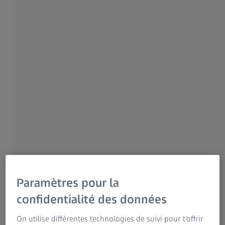
Information sur les risques résiduels
des douleurs de la nuque sont les symptômes
Groupe ZEISS
typiques des yeux fatigués et tendus.
16 OCTOBRE 2020
Paramètres pour la
confidentialité des données
On utilise différentes technologies de suivi pour t'offrir