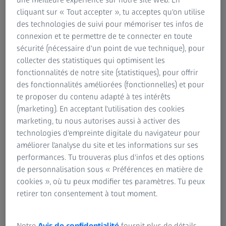
lunettes ou de lentilles nécessaire après l’intervention. En
cliquant sur « Tout accepter », tu acceptes qu'on utilise
cas de surcorrection ou de sous-correction, une opération
des technologies de suivi pour mémoriser tes infos de
de suivi peut corriger les erreurs de réfraction
connexion et te permettre de te connecter en toute
subsistantes. Même après avoir subi une correction de la
sécurité (nécessaire d'un point de vue technique), pour
myopie, il se peut que vous souffriez de troubles de la
collecter des statistiques qui optimisent les
vision dus à l’âge, ce qui constitue une évolution naturelle
fonctionnalités de notre site (statistiques), pour offrir
liée au vieillissement. Ces troubles peuvent être aisément
des fonctionnalités améliorées (fonctionnelles) et pour
contrecarrés en portant des lunettes, des lentilles de
te proposer du contenu adapté à tes intérêts
contact ou en subissant un traitement avec ZEISS
(marketing). En acceptant l'utilisation des cookies
PRESBYOND.
marketing, tu nous autorises aussi à activer des
technologies d'empreinte digitale du navigateur pour
En savoir plus sur ZEISS PRESBYOND
améliorer l'analyse du site et les informations sur ses
performances. Tu trouveras plus d'infos et des options
de personnalisation sous « Préférences en matière de
cookies », où tu peux modifier tes paramètres. Tu peux
retirer ton consentement à tout moment.
Notre
Avis de confidentialité
fournit plus de détails